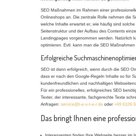
SEO Maßnahmen im Rahmen einer professionellen
Onlineshops an. Die zentrale Rolle nehmen die S
welche Inhalte erwartet er, wie häufig sind solc
Seitenstruktur und der Aufbau des Contents einze
Landingpages vorgenommen werden. Natürlich ka
optimieren. Evtl. kann man die SEO Maßnahmen d
Erfolgreiche Suchmaschinenoptimie
SEO ist dann erfolgreich, wenn durch die SEO O
dass er nach den Google-Regeln Inhalte so für S
kundenfreundlichen und nachhaltigen Webseiteno
Für ein professionelles, erfolgreiches SEO benöt
Texter, der interessante, fachgerechte Texte sch
Anfragen:
service@t-e-x-t-e-r.de
oder
+49 6106 
Das bringt Ihnen eine profess
Interessenten finden Ihre Webseite besser im I