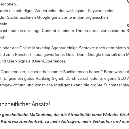
 erhöhen.
durch ein ständiges Wiederholen des wichtigsten Keywords eine
i der Suchmaschinen Google ganz vorne in den organischen
sein.
 ist heute in der Lage Content zu einem Thema durch verschiedene SE
ich.
rn oder der Online Marketing Agentur einige Seotexte nach dem Motto s
e und zum Fenster hinaus geworfenes Geld. Denn Google beurteilt den
und User-Signals (User-Experience).
ür Googlenutzer, die eine bestimmte Suchintention haben? Beantwortet 
rch Engine ein gutes Ranking-Signal. Durch verschiedene, eigene SEO
mgewichtung und künstliche Intelligenz kann die größte Suchmaschine
.
nzheitlicher Ansatz!
 ganzheitliche Maßnahme, die die Attraktivität einer Website für 
 Kundenzufriedenheit, zu mehr Anfragen, mehr Verkäufen und eine