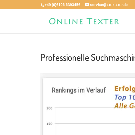
+49 (0)6106 6393456
service@t-e-x-t-e-r.de
Professionelle Suchmasch