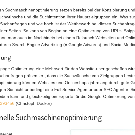
 Suchmaschinenoptimierung setzen bereits bei der Konzipierung un
uchwünsche und die Suchintention Ihrer Hauptzielgruppen ein. Was such
he Suchanfragen und wie hoch ist der Wettbewerb bei diesen Suchanfrag
lner Seiten. So kann von Beginn an eine Optimierung von URLs, Snippet
nn man auch im Nachhinein bei einem Relaunch Webseiten und Online
urch Search Engine Advertising (= Google Adwords) und Social Media
rung
npage Optimierung eine Mehrwert für den Website-user geschaffen wir
uchanfragen präsentiert, dass die Suchwünsche von Zielgruppen bestm
ptimierung können Websites und Onlineshops jahrelang durch gute Go
igen Sie nicht unbedingt eine Full Service Agentur oder SEO Agentur. S
reiben kann und gleichzeitig ein Experte für die Google-Optimierung v
6393456
(Christoph Decker)
ionelle Suchmaschinenoptimierung
nternet