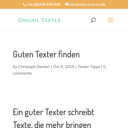
+49 (0)6106 6393456
service@t-e-x-t-e-r.de
Guten Texter finden
by
Christoph Decker
|
Oct 8, 2016
|
Texter-Tipps
|
0
comments
Ein guter Texter schreibt
Texte, die mehr bringen